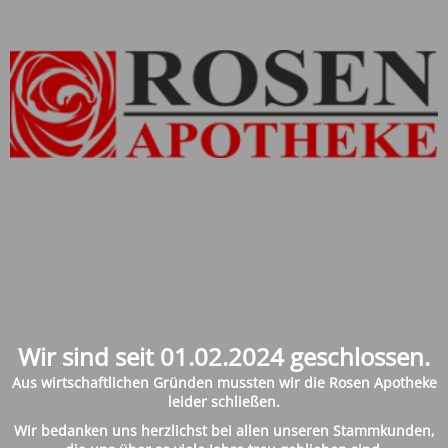
Wir sind seit 01.02.2024 geschlossen.
Aus wirtschaftlichen
Gründen
mussten wir die Rosen Apotheke
leider
schließen.
Wir bedanken uns herzlichst bei allen unseren Stammkunden,